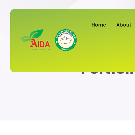
Home
About
Portfol