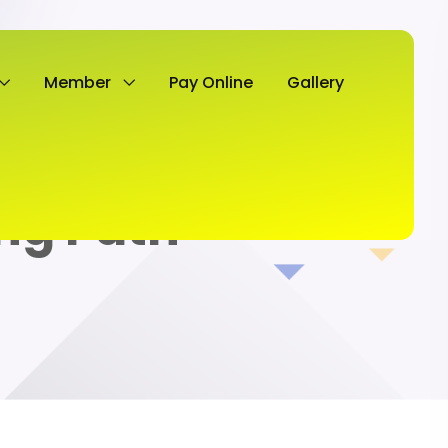
Member
Pay Online
Gallery
ng Path