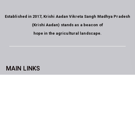
Established in 2017, Krishi Aadan Vikreta Sangh Madhya Pradesh
(Krishi Aadan) stands as a beacon of
hope in the agricultural landscape.
MAIN LINKS
CopyrightKrishi Aadan Vikreta Sangh Bhopal M.P. All rights
reserved. website developed by
Blue Moon Technologies