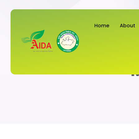
Home
About