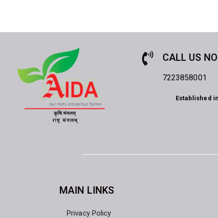
CALL US N
7223858001
Established i
MAIN LINKS
Privacy Policy